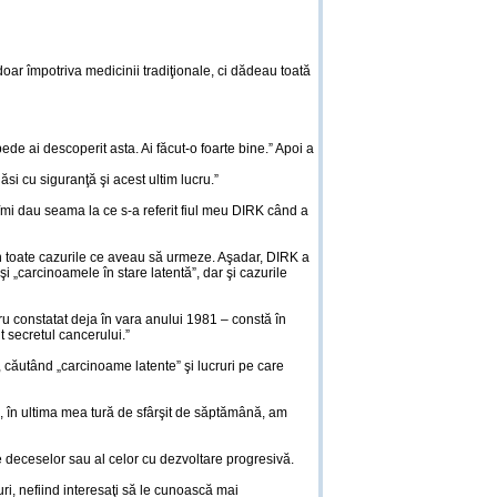
doar împotriva medicinii tradiţionale, ci dădeau toată
ede ai descoperit asta. Ai făcut-o foarte bine.” Apoi a
ăsi cu siguranţă şi acest ultim lucru.”
 îmi dau seama la ce s-a referit fiul meu DIRK când a
în toate cazurile ce aveau să urmeze. Aşadar, DIRK a
 „carcinoamele în stare latentă”, dar şi cazurile
ru constatat deja în vara anului 1981 – constă în
 secretul cancerului.”
 căutând „carcinoame latente” şi lucruri pe care
ă, în ultima mea tură de sfârşit de săptămână, am
ile deceselor sau al celor cu dezvoltare progresivă.
i, nefiind interesaţi să le cunoască mai