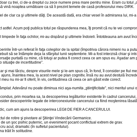
ar cu trei, ci de-a dreptul cu zece numere prea mare pentru mine. Eram cu totul „di
să vină noaptea următoare ca să îi prezint temele de casă profesorului meu DIRK.
fel de clar ca şi ultimele dăţi. De această dată, era chiar vesel în admirarea lui, mi-
ct astfel. Acum poţi publica totul pe răspunderea mea, îţi promit că nu te vei compro
limpede în faţa ochilor, mi-au dispărut şi ultimele îndoieli. Întotdeauna am avut în
irile într-un referat în faţa colegilor de la spital (împotriva cărora nimeni nu a pu
ebuit să se întâmple deja la sfârşitul lunii septembrie. Mi-a fost interzisă chiar şi in
nversaţie purtată cu mine, că totuşi ar putea fi corect ceea ce am spus eu. Aşadar am pr
 situaţie de incertitudine”.
 şi mai târziu, despre visurile mele şi le-am spus că, în fond, îl consider pe fiul 
juns, înaintea mea, la acest nivel pe plan cognitiv, însă nu au avut destulă încrede
eu nu mi-ar fi oferit, în vis, certitudinea că ceea ce am găsit este corect.
plat. Adevărul nu poate diminua nici aşa-numita „ştiinţificitate”, nici meritul unui 
a condus, prin moartea sa, la descoperirea legăturilor existente în cadrul cancerului
onsider descoperirile legate de interconexiunile cancerului ca fiind moştenirea lăsa
 veridic, cum am ajuns la descoperirea LEGII DE FIER A CANCERULUI.
 rotire şi pivotare al Ştiinţei Vindecării Germanice.
de un şoc psihic puternic, un eveniment şocant conflictual extrem de grav.
ru acut, dramatic (în sufletul pacientului).
a trăit în solitudine.