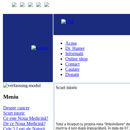
Acasa
Dr. Hamer
Informatii
Online shop
Contact
Cautare
Donatii
Scurt istoric
Meniu
Despre cancer
Scurt istoric
Ce este Noua Medicină?
De ce Noua Medicină?
Totul a început cu propria mea “îmbolnăvire” de 
murit la 4 luni după împuşcătură, în data de 07
Cele 5 Legi ale Naturii