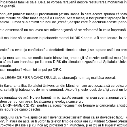
eîntoarcerea familiei sale. Deja se vorbea fără jenă despre restaurarea monarhiei în I
de graniţă.
n, am publicat mesajul procurorului şef din Bastia, în care acesta spunea că toate c
nele mituite de către mafia regală a Europei. Acest mesaj a fost publicat aproape în t
adical. Lumea şi-a amintit din nou de „crimă”, despre care în decursul acestei peri
re a observat că nu mai avea nici măcar o şansă să se reîntoarcă în Italia împreună cu
buit mai bine să se arunce la picioarele mamei lui DIRK pentru a îi cere iertare, în lo
aralelă cu evoluţia conflictuală a decăderii stimei de sine şi se supune astfel cu
 soţia mea care era un medic foarte binevoitor, am reuşit să rezolv conflictul meu (de p
 că nu l-am transferat pe fiul meu DIRK din climatul dezgustător al Spitalului Univer
 moarte.
cer, noaptea îl visam tot timpul pe DIRK.
cunosc LEGEA DE FIER A CANCERULUI, cu siguranţă nu m-aş mai lăsa operat.
 din Bavaria - afiliat Spitalului Universitar din München, am avut ocazia să cercetez
 ceilalţi îşi băteau joc de mine spunând: „Acolo îi şi este locul, deja îşi caută un 
 de jumătate de an). Nu s-a bănuit nimic rău. Adversarii mei s-au speriat numai pe
tem pentru formarea, localizarea şi evoluţia cancerului.
DIRK-HAMER (DHS), pentru că acest mecanism de formare al cancerului a fost ob
 un iepure pe câmp deschis.
l spitalului care mi-a spus că aş fi inventat acest sistem doar ca să dovedesc faptul,
“. În afară de asta, ar fi vorbit la telefon timp de două ore cu Mildred Scheel (Preşe
okowski (Kassel) şi cu încă alţi profesori din München, şi ei toţi ar fi sugerat excl