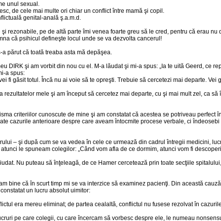
ume unul sexual.
c, de cele mai multe ori chiar un conflict între mamă şi copil.
lictuală genital-anală ş.a.m.d.
 şi rezonabile, pe de altă parte îmi venea foarte greu să le cred, pentru că erau nu 
na că psihicul defineşte locul unde se va dezvolta cancerul!
s-a părut că toată treaba asta mă depăşea.
eu DIRK şi am vorbit din nou cu el. M-a lăudat şi mi-a spus: „Ia te uită Geerd, ce rep
mi-a spus:
i fi găsit totul. Încă nu ai voie să te opreşti. Trebuie să cercetezi mai departe. Vei g
a rezultatelor mele şi am început să cercetez mai departe, cu şi mai mult zel, ca să
isma criteriilor cunoscute de mine şi am constatat că acestea se potriveau perfect 
ate cazurile anterioare despre care aveam întocmite procese verbale, ci îndeosebi şi
rului – şi după cum se va vedea în cele ce urmează din cadrul întregii medicini, luc
e atunci le spuneam colegilor: „Când vom afla de ce dormim, atunci vom fi descoperit
udat. Nu puteau să înţeleagă, de ce Hamer cercetează prin toate secţiile spitalului,
tiam bine că în scurt timp mi se va interzice să examinez pacienţi. Din această cauz
 constatat un lucru absolut uimitor:
nflictul era mereu eliminat; de partea cealaltă, conflictul nu fusese rezolvat în cazur
ruri pe care colegii, cu care încercam să vorbesc despre ele, le numeau nonsensur