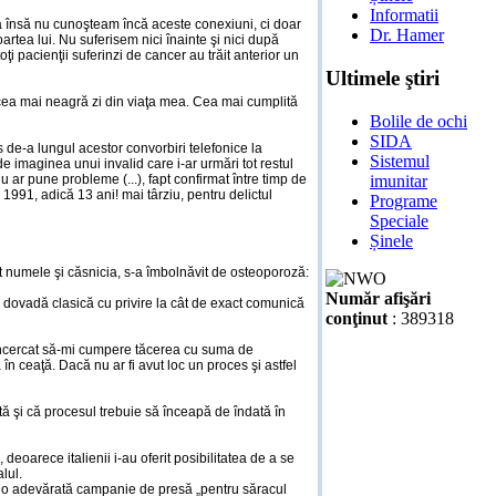
Informatii
a însă nu cunoşteam încă aceste conexiuni, ci doar
Dr. Hamer
oartea lui. Nu suferisem nici înainte şi nici după
i pacienţii suferinzi de cancer au trăit anterior un
Ultimele ştiri
st cea mai neagră zi din viaţa mea. Cea mai cumplită
Bolile de ochi
SIDA
ns de-a lungul acestor convorbiri telefonice la
Sistemul
e imaginea unui invalid care i-ar urmări tot restul
imunitar
nu ar pune probleme (...), fapt confirmat între timp de
1991, adică 13 ani! mai târziu, pentru delictul
Programe
Speciale
Șinele
rdut numele şi căsnicia, s-a îmbolnăvit de osteoporoză:
Număr afişări
o dovadă clasică cu privire la cât de exact comunică
conţinut
: 389318
u încercat să-mi cumpere tăcerea cu suma de
în ceaţă. Dacă nu ar fi avut loc un proces şi astfel
tă şi că procesul trebuie să înceapă de îndată în
deoarece italienii i-au oferit posibilitatea de a se
lul.
dus o adevărată campanie de presă „pentru săracul