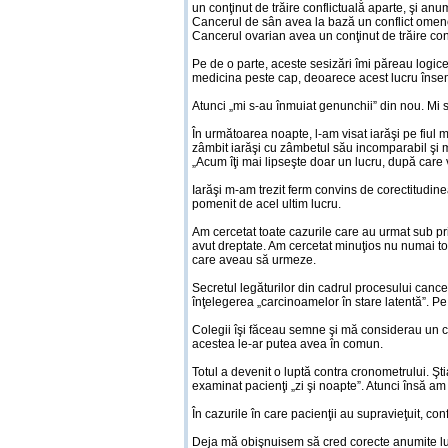
un conţinut de trăire conflictuală aparte, şi an
Cancerul de sân avea la bază un conflict omenes
Cancerul ovarian avea un conţinut de trăire conf
Pe de o parte, aceste sesizări îmi păreau logice
medicina peste cap, deoarece acest lucru însem
Atunci „mi s-au înmuiat genunchii” din nou. Mi 
În următoarea noapte, l-am visat iarăşi pe fiul m
zâmbit iarăşi cu zâmbetul său incomparabil şi 
„Acum îţi mai lipseşte doar un lucru, după care ve
Iarăşi m-am trezit ferm convins de corectitudine
pomenit de acel ultim lucru.
Am cercetat toate cazurile care au urmat sub pr
avut dreptate. Am cercetat minuţios nu numai to
care aveau să urmeze.
Secretul legăturilor din cadrul procesului cance
înţelegerea „carcinoamelor în stare latentă”. P
Colegii îşi făceau semne şi mă considerau un ci
acestea le-ar putea avea în comun.
Totul a devenit o luptă contra cronometrului. Ş
examinat pacienţi „zi şi noapte”. Atunci însă am
În cazurile în care pacienţii au supravieţuit, co
Deja mă obişnuisem să cred corecte anumite luc