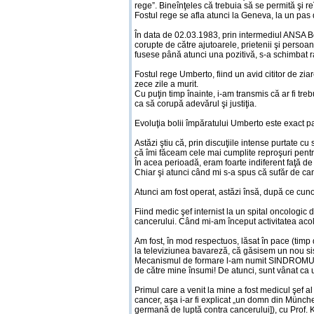
rege”. Bineînţeles că trebuia să se permită şi r
Fostul rege se afla atunci la Geneva, la un pas 
În data de 02.03.1983, prin intermediul ANSA Bon
corupte de către ajutoarele, prietenii şi persoa
fusese până atunci una pozitivă, s-a schimbat r
Fostul rege Umberto, fiind un avid cititor de zia
zece zile a murit.
Cu puţin timp înainte, i-am transmis că ar fi tre
ca să corupă adevărul şi justiţia.
Evoluţia bolii împăratului Umberto este exact p
Astăzi ştiu că, prin discuţiile intense purtate cu
că îmi făceam cele mai cumplite reproşuri pentru
În acea perioadă, eram foarte indiferent faţă de
Chiar şi atunci când mi s-a spus că sufăr de can
Atunci am fost operat, astăzi însă, după ce 
Fiind medic şef internist la un spital oncologic
cancerului. Când mi-am început activitatea acolo,
Am fost, în mod respectuos, lăsat în pace (timp
la televiziunea bavareză, că găsisem un nou sis
Mecanismul de formare l-am numit SINDROMUL 
de către mine însumi! De atunci, sunt vânat ca
Primul care a venit la mine a fost medicul şef a
cancer, aşa i-ar fi explicat „un domn din München
germană de luptă contra cancerului]), cu Prof. Kr