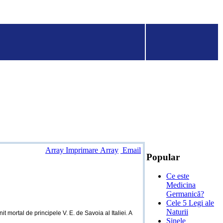
Array Imprimare Array
Email
Popular
Ce este
Medicina
Germanică?
Cele 5 Legi ale
Naturii
 mortal de principele V. E. de Savoia al Italiei. A
Șinele