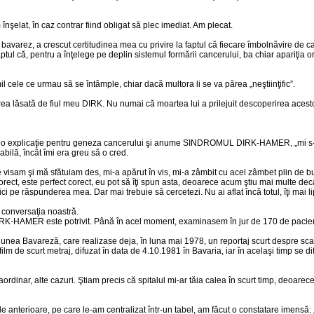
şelat, în caz contrar fiind obligat să plec imediat. Am plecat.
bavarez, a crescut certitudinea mea cu privire la faptul că fiecare îmbolnăvire de ca
faptul că, pentru a înţelege pe deplin sistemul formării cancerului, ba chiar apariţia o
 cele ce urmau să se întâmple, chiar dacă multora li se va părea „neştiinţific”.
sată de fiul meu DIRK. Nu numai că moartea lui a prilejuit descoperirea acestor l
 o explicaţie pentru geneza cancerului şi anume SINDROMUL DIRK-HAMER, „mi s-a
bilă, încât îmi era greu să o cred.
e visam şi mă sfătuiam des, mi-a apărut în vis, mi-a zâmbit cu acel zâmbet plin de
orect, este perfect corect, eu pot să îţi spun asta, deoarece acum ştiu mai multe decâ
ici pe răspunderea mea. Dar mai trebuie să cercetezi. Nu ai aflat încă totul, îţi mai l
n conversaţia noastră.
RK-HAMER este potrivit. Până în acel moment, examinasem în jur de 170 de pacien
nea Bavareză, care realizase deja, în luna mai 1978, un reportaj scurt despre scalp
lm de scurt metraj, difuzat în data de 4.10.1981 în Bavaria, iar în acelaşi timp se dif
ordinar, alte cazuri. Ştiam precis că spitalul mi-ar tăia calea în scurt timp, deoare
ele anterioare, pe care le-am centralizat într-un tabel, am făcut o constatare imens