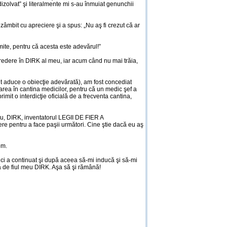
zolvat” şi literalmente mi s-au înmuiat genunchii
a zâmbit cu apreciere şi a spus: „Nu aş fi crezut că ar
mite, pentru că acesta este adevărul!”
credere în DIRK al meu, iar acum când nu mai trăia,
tut aduce o obiecţie adevărată), am fost concediat
trarea în cantina medicilor, pentru că un medic şef a
imit o interdicţie oficială de a frecventa cantina,
meu, DIRK, inventatorul LEGII DE FIER A
re pentru a face paşii următori. Cine ştie dacă eu aş
om.
, ci a continuat şi după aceea să-mi inducă şi să-mi
tă de fiul meu DIRK. Aşa să şi rămână!