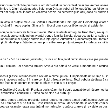
atunci un conflict de pierdere şi am dezvoltat un cancer testicular. Pe vremea acee
mţit-o la 2 luni după moartea fiului meu Dirk, ar trebui să fie legată într-un fel de m
mi-am propus ca, îndată ce voi avea ocazia, să cercetez şi să aflu, dacă nu cumva toţ
 din viaţă în braţele mele - la Spitalul Universitar de Chirurgie din Heidelberg. A fo
 când îi moare copilul. Şi asta în mijlocul unui cerc ostil de medici şi asistente.
i ori pe zi cu avocaţii familiei Savoia. După relatările urologului Prof. Röhl, s-a aju
, acest lucru constituind un avantaj pentru familia Savoia, deoarece astfel ar scăpa d
in, iar cu rudele ar ajunge cumva la o înţelegere. Autorităţile judecătoreşti din Franţa 
lin de dispreţ faţă de oameni prin eliberarea prinţului, respectiv judecarea lui în 
de 07.12.’78 de cancer (testicular), ci încă un tată, tatăl criminalului, care şi-a pie
unui criminal, iar onoarea familiei Savoia era pătată pe vecie. Umberto ne-a oferit 
ocesul şi astfel recunoaşterea oficială a crimei puteau fi împiedicate (între timp a
 în aceeaşi măsură în care conflictul părea a se linişti. Totul trebuia să dispară ca 
rbit încă puţin despre incident, după care totul s-ar fi liniştit.
e Justiţie şi Casaţie din Franţa a decis că prinţul trebuie acuzat de crimă premedita
ă dramatică a conflictului. Stima sa de sine s-a prăbuşit!
a Roma, pentru a reface prestigiul casei regale, nu pentru a muri după cum se zvonea, 
să îl strecoare şi pe fiul său, însă italienii nu vroiau deocamdată să accepte crimina
favoarea lor, majoritatea aparţinând monarhiştilor, după ce ziarele şi revistele au 