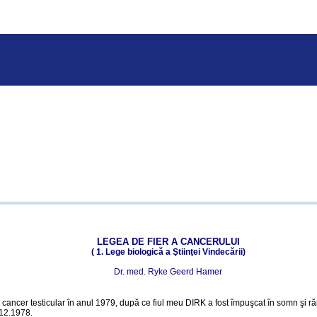
LEGEA DE FIER A CANCERULUI
( 1. Lege biologică a Ştiinţei Vindecării)
Dr. med. Ryke Geerd Hamer
cancer testicular în anul 1979, după ce fiul meu DIRK a fost împuşcat în somn şi rănit
.12.1978.