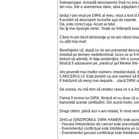
îndeaproape. Această descoperire însă nu era do
din nou. Într-o asemenea stare, abia aşteptam 
Iarăşi l-am visat pe DIRK al meu, visul a fost la 
fi posibil să descoperi lucrurile aşa de repede.
Da, este corect aşa. Acum ai totul.
Nu îţi mai lipseşte nimic. Toate se întâmplă exa
Când m-am trezit dimineaţa şi mi-am văzut visul 
cu atât mai mult.
Bineînţeles că, după ce mi-am prezentat descoper
imediat pe termen nedeterminat, lucru ce ar fi tr
trebuit să admită, în faţa asistenţilor, într-o co
fiindcă îl adusesem pe „medicul şef Merkel într-o
Am povestit mai multor oameni, imediat după, dar
CANCERULUI. Este posibil ca unii oameni să fi a
fi îndrăznit să merg mai departe… dacă DIRK al m
De aceea, nu mă tem să relatez ceea ce s-a întâm
Faima îi revine lui DIRK, fiindcă el nu doar că 
transmită aceste certitudini. Din acest motiv, c
Dragi cititori, până aici v-am relatat, în mod
DHS-ul (SINDROMUL DIRK HAMER) este punctul de
- Fiecare îmbolnăvire de cancer este precedată 
- Evenimentul conflictual este întotdeauna un luc
- Evenimentul şocului conflictual este întotdeaun