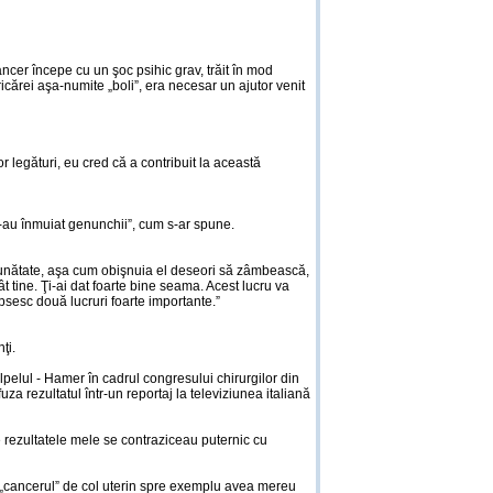
ncer începe cu un şoc psihic grav, trăit în mod
ricărei aşa-numite „boli”, era necesar un ajutor venit
egături, eu cred că a contribuit la această
u înmuiat genunchii”, cum s-ar spune.
 bunătate, aşa cum obişnuia el deseori să zâmbească,
t tine. Ţi-ai dat foarte bine seama. Acest lucru va
ipsesc două lucruri foarte importante.”
ţi.
elul - Hamer în cadrul congresului chirurgilor din
uza rezultatul într-un reportaj la televiziunea italiană
ce rezultatele mele se contraziceau puternic cu
ă: „cancerul” de col uterin spre exemplu avea mereu