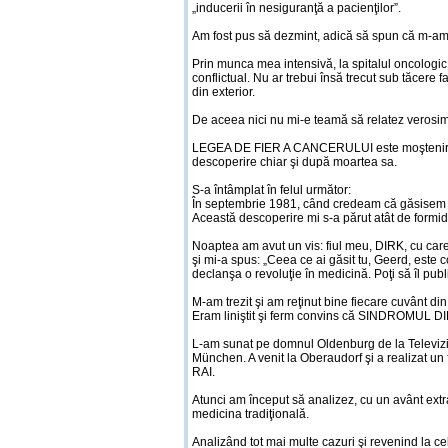
„inducerii în nesiguranţă a pacienţilor”.
Am fost pus să dezmint, adică să spun că m-am în
Prin munca mea intensivă, la spitalul oncologic 
conflictual. Nu ar trebui însă trecut sub tăcere 
din exterior.
De aceea nici nu mi-e teamă să relatez verosimil
LEGEA DE FIER A CANCERULUI este moştenirea lă
descoperire chiar şi după moartea sa.
S-a întâmplat în felul următor:
În septembrie 1981, când credeam că găsisem
Această descoperire mi s-a părut atât de formida
Noaptea am avut un vis: fiul meu, DIRK, cu car
şi mi-a spus: „Ceea ce ai găsit tu, Geerd, este c
declanşa o revoluţie în medicină. Poţi să îl publ
M-am trezit şi am reţinut bine fiecare cuvânt di
Eram liniştit şi ferm convins că SINDROMUL DI
L-am sunat pe domnul Oldenburg de la Televiziu
München. A venit la Oberaudorf şi a realizat un fi
RAI.
Atunci am început să analizez, cu un avânt extra
medicina tradiţională.
Analizând tot mai multe cazuri şi revenind la c