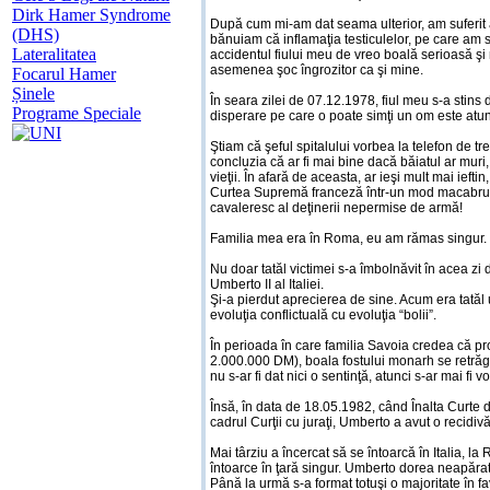
Dirk Hamer Syndrome
După cum mi-am dat seama ulterior, am suferit 
(DHS)
bănuiam că inflamaţia testiculelor, pe care am si
Lateralitatea
accidentul fiului meu de vreo boală serioasă şi 
asemenea şoc îngrozitor ca şi mine.
Focarul Hamer
Șinele
În seara zilei de 07.12.1978, fiul meu s-a stins
Programe Speciale
disperare pe care o poate simţi un om este atunci
Ştiam că şeful spitalului vorbea la telefon de tre
concluzia că ar fi mai bine dacă băiatul ar muri
vieţii. În afară de aceasta, ar ieşi mult mai ieft
Curtea Supremă franceză într-un mod macabru şi p
cavaleresc al deţinerii nepermise de armă!
Familia mea era în Roma, eu am rămas singur.
Nu doar tatăl victimei s-a îmbolnăvit în acea zi 
Umberto II al Italiei.
Şi-a pierdut aprecierea de sine. Acum era tatăl 
evoluţia conflictuală cu evoluţia “bolii”.
În perioada în care familia Savoia credea că pr
2.000.000 DM), boala fostului monarh se retrăgea
nu s-ar fi dat nici o sentinţă, atunci s-ar mai fi vo
Însă, în data de 18.05.1982, când Înalta Curte d
cadrul Curţii cu juraţi, Umberto a avut o recidiv
Mai târziu a încercat să se întoarcă în Italia, l
întoarce în ţară singur. Umberto dorea neapărat 
Până la urmă s-a format totuşi o majoritate în 