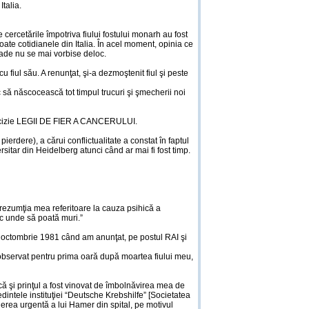
talia.
ercetările împotriva fiului fostului monarh au fost
oate cotidianele din Italia. În acel moment, opinia ce
oade nu se mai vorbise deloc.
 fiul său. A renunţat, şi-a dezmoştenit fiul şi peste
c să născocească tot timpul trucuri şi şmecherii noi
 precizie LEGII DE FIER A CANCERULUI.
ierdere), a cărui conflictualitate a constat în faptul
sitar din Heidelberg atunci când ar mai fi fost timp.
 prezumţia mea referitoare la cauza psihică a
loc unde să poată muri.”
 5 octombrie 1981 când am anunţat, pe postul RAI şi
servat pentru prima oară după moartea fiului meu,
 că şi prinţul a fost vinovat de îmbolnăvirea mea de
dintele instituţiei “Deutsche Krebshilfe” [Societatea
uderea urgentă a lui Hamer din spital, pe motivul