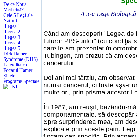
Speci
De ce Noua
Medicină?
A 5-a Lege Biologică 
Cele 5 Legi ale
Naturii
Legea 1
Legea 2
Când am descoperit "Legea de fie
Legea 3
tuturor PBS-urilor" (cu condiţia s
Legea 4
care le-am prezentat în octombri
Legea 5
Dirk Hamer
Tubingen, am crezut că am desc
Syndrome (DHS)
cancerului.
Lateralitatea
Focarul Hamer
Șinele
Doi ani mai târziu, am observat î
Programe Speciale
numai cancerul, ci toate aşa-numi
multe ori, prin prisma acestor Le
În 1987, am reuşit, bazându-mă 
comportamentale, să descopăr a 
Spre surprinderea mea, am desco
explicate prin aceste patru Legi 
fiecare caz specific. Prin acea