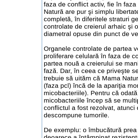
faza de conflict activ, fie în faz
Natură are pur şi simplu libertat
completă, în diferitele straturi 
controlate de creierul arhaic şi 
diametral opuse din punct de v
Organele controlate de partea v
proliferare celulară în faza de co
partea nouă a creierului se man
fază. Dar, în ceea ce priveşte s
trebuie să uităm că Mama Natură 
(faza pcl) încă de la apariţia m
micobacteriile). Pentru că oda
micobacteriile încep să se multi
conflictul a fost rezolvat, atunc
descompune tumorile.
De exemplu: o îmbucătură prea m
deoarece a întâmpinat rezistenţă