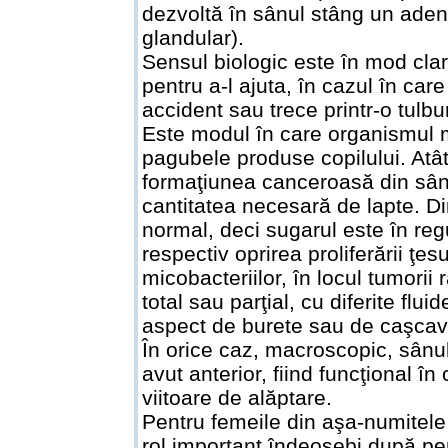
dezvoltă în sânul stâng un aden
glandular).
Sensul biologic este în mod clar 
pentru a-l ajuta, în cazul în ca
accident sau trece printr-o tulb
Este modul în care organismul
pagubele produse copilului. Atât
formaţiunea canceroasă din sân 
cantitatea necesară de lapte. Di
normal, deci sugarul este în regu
respectiv oprirea proliferării ţ
micobacteriilor, în locul tumori
total sau parţial, cu diferite fl
aspect de burete sau de caşcava
În orice caz, macroscopic, sânu
avut anterior, fiind funcţional în
viitoare de alăptare.
Pentru femeile din aşa-numitele 
rol important îndeosebi după per