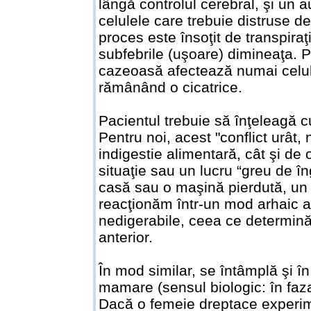
lângă controlul cerebral, şi un a
celulele care trebuie distruse de
proces este însoţit de transpiraţ
subfebrile (uşoare) dimineaţa.
cazeoasă afectează numai celule
rămânând o cicatrice.
Pacientul trebuie să înţeleagă c
Pentru noi, acest "conflict urât, 
indigestie alimentară, cât şi de o
situaţie sau un lucru “greu de în
casă sau o maşină pierdută, un pr
reacţionăm într-un mod arhaic a
nedigerabile, ceea ce determină
anterior.
În mod similar, se întâmplă şi în
mamare (sensul biologic: în faz
Dacă o femeie dreptace experim