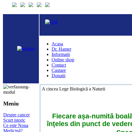
Acasa
Dr. Hamer
Informatii
Online shop
Contact
Cautare
Donatii
A cincea Lege Biologică a Naturii
Meniu
Fiecare aşa-numită boală 
Despre cancer
Scurt istoric
înţeles din punct de veder
Ce este Noua
Medicină?