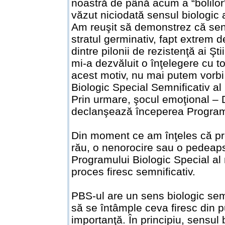
noastră de până acum a “bolilor
văzut niciodată sensul biologic 
Am reuşit să demonstrez că sensu
stratul germinativ, fapt extrem 
dintre pilonii de rezistenţă ai Ş
mi-a dezvăluit o înţelegere cu t
acest motiv, nu mai putem vorbi
Biologic Special Semnificativ al 
Prin urmare, şocul emoţional – 
declanşează începerea Programul
Din moment ce am înţeles că pr
rău, o nenorocire sau o pedeaps
Programului Biologic Special al n
proces firesc semnificativ.
PBS-ul are un sens biologic semn
să se întâmple ceva firesc din 
importanţă. În principiu, sensul