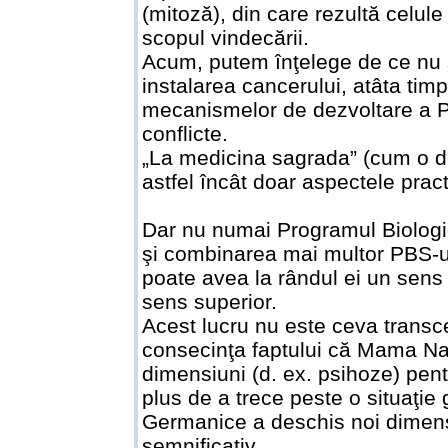
(mitoză), din care rezultă celul
scopul vindecării.
Acum, putem înţelege de ce nu s
instalarea cancerului, atâta timp 
mecanismelor de dezvoltare a P
conflicte.
„La medicina sagrada” (cum o de
astfel încât doar aspectele prac
Dar nu numai Programul Biologic
şi combinarea mai multor PBS-uri
poate avea la rândul ei un sens
sens superior.
Acest lucru nu este ceva transced
consecinţa faptului că Mama Nat
dimensiuni (d. ex. psihoze) pentr
plus de a trece peste o situaţie 
Germanice a deschis noi dimensi
semnificativ.