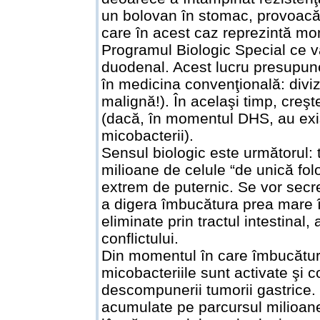
un bolovan în stomac, provoacă i
care în acest caz reprezintă m
Programul Biologic Special ce v
duodenal. Acest lucru presupune
în medicina convenţională: diviz
malignă!). În acelaşi timp, creşt
(dacă, în momentul DHS, au exi
micobacterii).
Sensul biologic este următorul: 
milioane de celule “de unică fol
extrem de puternic. Se vor secret
a digera îmbucătura prea mare în
eliminate prin tractul intestinal
conflictului.
Din momentul în care îmbucătura 
micobacteriile sunt activate şi c
descompunerii tumorii gastrice. D
acumulate pe parcursul milioanel