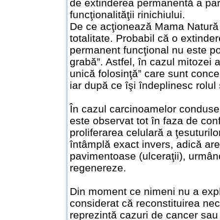
de extinderea permanentă a pare
funcţionalităţii rinichiului.
De ce acţionează Mama Natură în
totalitate. Probabil că o extind
permanent funcţional nu este pos
grabă”. Astfel, în cazul mitozei
unică folosinţă” care sunt conce
iar după ce îşi îndeplinesc rolul
În cazul carcinoamelor conduse 
este observat tot în faza de conf
proliferarea celulară a ţesuturil
întâmplă exact invers, adică are 
pavimentoase (ulceraţii), urmân
regenereze.
Din moment ce nimeni nu a expl
considerat că reconstituirea necro
reprezintă cazuri de cancer sau