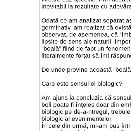
inevitabil la rezultate cu adevăr
Odată ce am analizat separat aşa
germinativ, am realizat că exist
observat, de asemenea, că “îmbol
lipsite de sens ale naturii, împo
“boală” fiind de fapt un fenomen 
literalmente forţat să îmi răspun
De unde provine această “boală
Care este sensul ei biologic?
Am ajuns la concluzia că sensul
boli poate fi înţeles doar din em
biologic pe de-a-ntregul, trebuie
biologic al evenimentelor.
În cele din urmă, mi-am pus înt