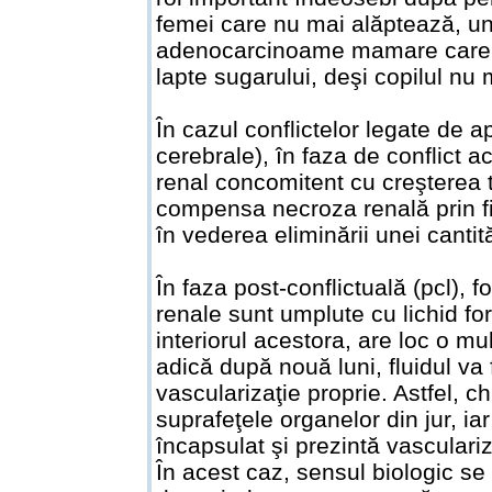
femei care nu mai alăptează, un
adenocarcinoame mamare care s
lapte sugarului, deşi copilul nu 
În cazul conflictelor legate de
cerebrale), în faza de conflict a
renal concomitent cu creşterea te
compensa necroza renală prin fi
în vederea eliminării unei cantită
În faza post-conflictuală (pcl), 
renale sunt umplute cu lichid fo
interiorul acestora, are loc o mult
adică după nouă luni, fluidul va f
vascularizaţie proprie. Astfel, c
suprafeţele organelor din jur, iar
încapsulat şi prezintă vasculariz
În acest caz, sensul biologic se a